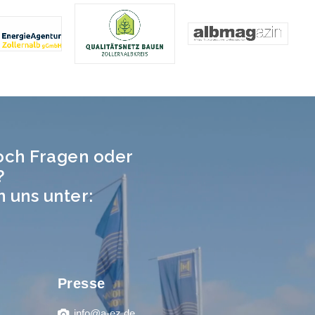
och Fragen oder
?
n uns unter:
Presse
info@a-ez.de