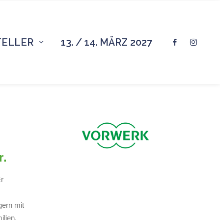
TELLER
13. / 14. MÄRZ 2027
r.
Er
gern mit
lien,